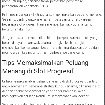
menguntungkan, pertama-tama, perhatikan persentase
pengembalian ke pemain (RTP).
Pilih mesin dengan RTP tinggi untuk meningkatkan peluang menang.
Selain itu, penting untuk memahami batasan taruhan, karena
beberapa slot progresif hanya memberikan jackpot jika Kamu
bertaruh maksimum.
Jangan lupa untuk memeriksa histori jackpot, karena mesin yang
belum dibayar dalam waktu lama mungkin lebih mungkin
memberikan kemenangan besar. Terakhir, manfaatkan bonus dan
promosi dari kasino untuk memperbesar peluang Kamu.
Tips Memaksimalkan Peluang
Menang di Slot Progresif
Untuk memaksimalkan peluang menang di slot progresif, penting
untuk memahami beberapa strategi kunci. Pertama, pilih mesin slot
dengan tingkat pengembalian yang tinggi, karena ini akan
meningkatkan peluang Kamu untuk memenangkan jackpot.
Selanjutnya, selalu bermain dengan taruhan maksimum, karena