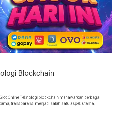
nologi Blockchain
Slot Online Teknologi blockchain menawarkan berbagai
ertama, transparansi menjadi salah satu aspek utama,