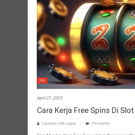
Slot
April 27, 2025
Cara Kerja Free Spins Di Slot
Diposkan Oleh:yagwy
0 Komentar