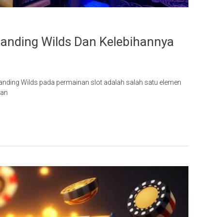
panding Wilds Dan Kelebihannya
xpanding Wilds pada permainan slot adalah salah satu elemen
kan