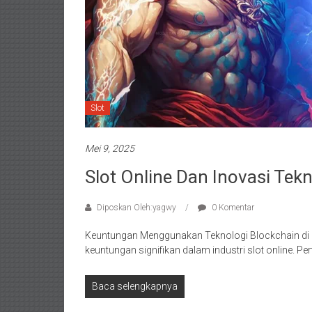
Slot
Mei 9, 2025
Slot Online Dan Inovasi Tek
Diposkan Oleh:yagwy
0 Komentar
Keuntungan Menggunakan Teknologi Blockchain di 
keuntungan signifikan dalam industri slot online. P
Baca selengkapnya