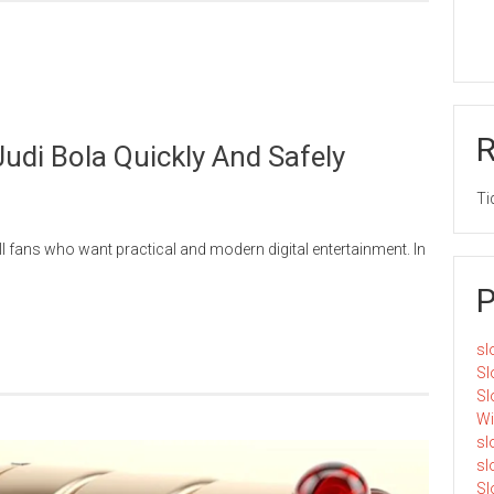
udi Bola Quickly And Safely
Ti
ll fans who want practical and modern digital entertainment. In
P
sl
Sl
Sl
Wi
sl
sl
Sl