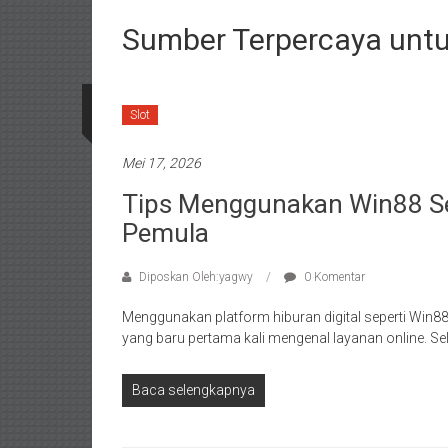
Lompat
ke
Sumber Terpercaya untu
konten
Slot
Mei 17, 2026
Tips Menggunakan Win88 S
Pemula
Diposkan Oleh:yagwy
0 Komentar
Menggunakan platform hiburan digital seperti Wi
yang baru pertama kali mengenal layanan online. 
Baca selengkapnya