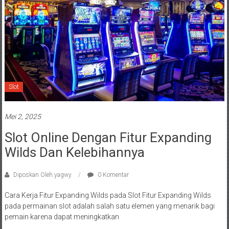
Slot
Mei 2, 2025
Slot Online Dengan Fitur Expanding
Wilds Dan Kelebihannya
Diposkan Oleh:yagwy
0 Komentar
Cara Kerja Fitur Expanding Wilds pada Slot Fitur Expanding Wilds
pada permainan slot adalah salah satu elemen yang menarik bagi
pemain karena dapat meningkatkan