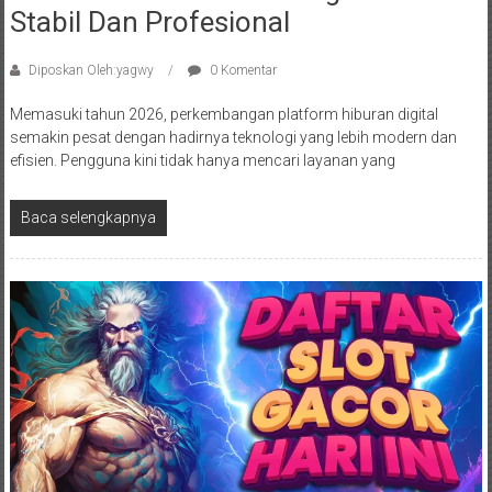
Stabil Dan Profesional
Diposkan Oleh:yagwy
0 Komentar
Memasuki tahun 2026, perkembangan platform hiburan digital
semakin pesat dengan hadirnya teknologi yang lebih modern dan
efisien. Pengguna kini tidak hanya mencari layanan yang
Baca selengkapnya