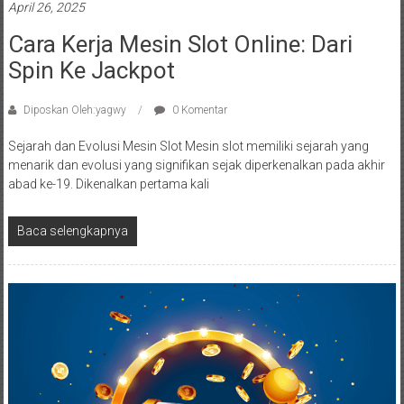
April 26, 2025
Cara Kerja Mesin Slot Online: Dari
Spin Ke Jackpot
Diposkan Oleh:yagwy
0 Komentar
Sejarah dan Evolusi Mesin Slot Mesin slot memiliki sejarah yang
menarik dan evolusi yang signifikan sejak diperkenalkan pada akhir
abad ke-19. Dikenalkan pertama kali
Baca selengkapnya