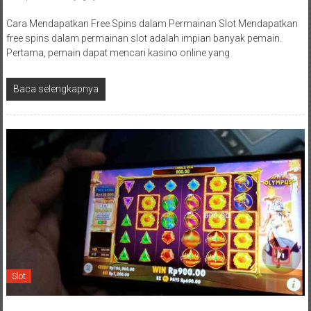
Cara Mendapatkan Free Spins dalam Permainan Slot Mendapatkan
free spins dalam permainan slot adalah impian banyak pemain.
Pertama, pemain dapat mencari kasino online yang
Baca selengkapnya
Slot