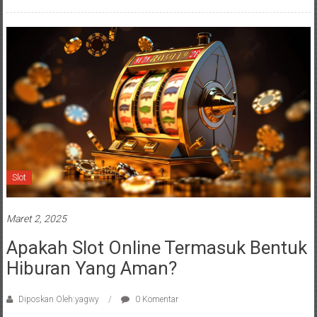
Slot
Maret 2, 2025
Apakah Slot Online Termasuk Bentuk
Hiburan Yang Aman?
Diposkan Oleh:yagwy
0 Komentar