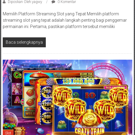
Diposkan Oleh:yagwy
0 Komentar
Memilih Platform Streaming Slot yang Tepat Memilih platform
streaming slot yang tepat adalah langkah penting bagi penggemar
permainan ini. Pertama, pastikan platform tersebut memiliki
Baca selengkapnya
Slot