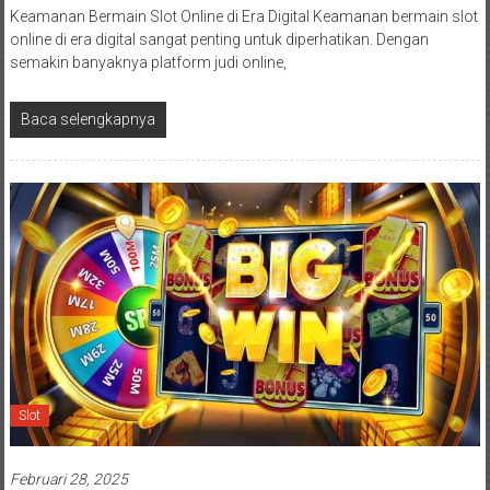
Keamanan Bermain Slot Online di Era Digital Keamanan bermain slot
online di era digital sangat penting untuk diperhatikan. Dengan
semakin banyaknya platform judi online,
Baca selengkapnya
Slot
Februari 28, 2025