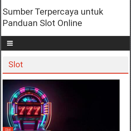
Lompat
ke
Sumber Terpercaya untuk
konten
Panduan Slot Online
Slot
Slot