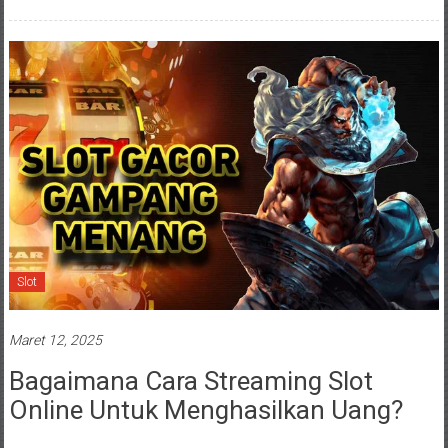
Slot
Maret 12, 2025
Bagaimana Cara Streaming Slot
Online Untuk Menghasilkan Uang?