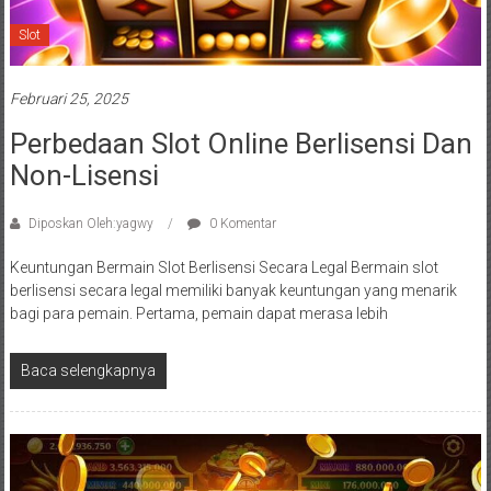
Slot
Februari 25, 2025
Perbedaan Slot Online Berlisensi Dan
Non-Lisensi
Diposkan Oleh:yagwy
0 Komentar
Keuntungan Bermain Slot Berlisensi Secara Legal Bermain slot
berlisensi secara legal memiliki banyak keuntungan yang menarik
bagi para pemain. Pertama, pemain dapat merasa lebih
Baca selengkapnya