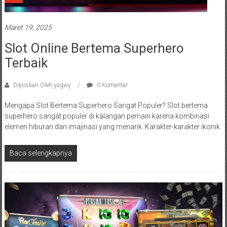
Maret 19, 2025
Slot Online Bertema Superhero
Terbaik
Diposkan Oleh:yagwy
0 Komentar
Mengapa Slot Bertema Superhero Sangat Populer? Slot bertema
superhero sangat populer di kalangan pemain karena kombinasi
elemen hiburan dan imajinasi yang menarik. Karakter-karakter ikonik
Baca selengkapnya